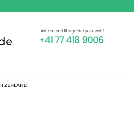
Ask me and I'll organize your wish!
+41 77 418 9006
ide
WITZERLAND