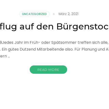
März 2, 2021
UNCATEGORIZED
flug auf den Bürgensto
9Jedes Jahr im Früh- oder Spätsommer treffen sich alle, d
in gutes Dutzend Mitarbeitende also. Für Planung und Abl
dern …
READ MORE
flug
f
n
genstock