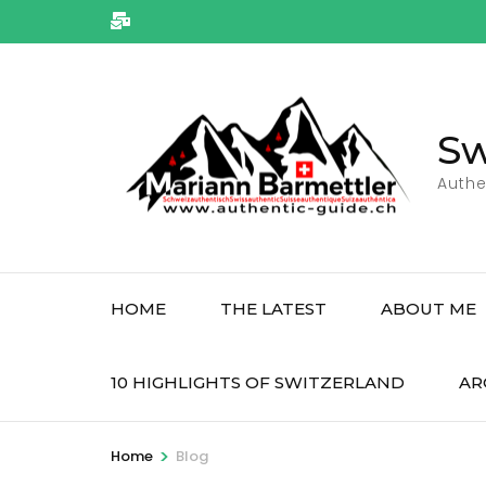
Skip
to
content
(Press
Enter)
Sw
Authe
HOME
THE LATEST
ABOUT ME
10 HIGHLIGHTS OF SWITZERLAND
AR
>
Home
Blog