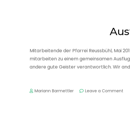
Aus
Mitarbeitende der Pfarrei Reussbühl, Mai 201
mitarbeiten zu einem gemeinsamen Ausflug. E
andere gute Geister verantwortlich. Wir an
on
Mariann Barmettler
Leave a Comment
Aus
au
de
Bür